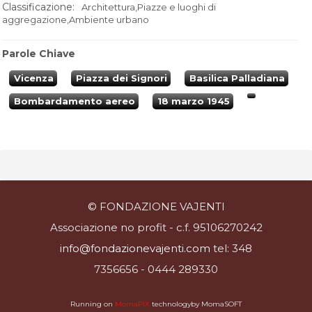
Classificazione:
Architettura,Piazze e luoghi di
aggregazione,Ambiente urbano
Parole Chiave
Vicenza
Piazza dei Signori
Basilica Palladiana
Bombardamento aereo
18 marzo 1945
© FONDAZIONE VAJENTI
Associazione no profit - c.f. 95106270242
info@fondazionevajenti.com
tel: 348
7356656 - 0444 289330
Running on
MomaPIX
technologyby MomaSOFT