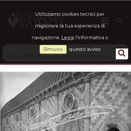
Utilizziamo cookies tecnici per

HOME
Ste
migliorare la tua esperienza di
navigazione.
Leggi
l'informativa o
ARCHIVIO
Rimuovi
questo avviso.
LOGIN