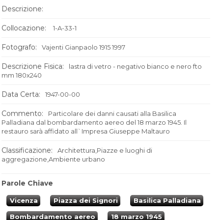
Descrizione:
Collocazione:
1-A-33-1
Fotografo:
Vajenti Gianpaolo 1915 1997
Descrizione Fisica:
lastra di vetro - negativo bianco e nero fto
mm 180x240
Data Certa:
1947-00-00
Commento:
Particolare dei danni causati alla Basilica
Palladiana dal bombardamento aereo del 18 marzo 1945. Il
restauro sarà affidato all`Impresa Giuseppe Maltauro
Classificazione:
Architettura,Piazze e luoghi di
aggregazione,Ambiente urbano
Parole Chiave
Vicenza
Piazza dei Signori
Basilica Palladiana
Bombardamento aereo
18 marzo 1945