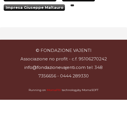
Impresa Giuseppe Maltauro
© FONDAZIONE VAJENTI
Associazione no profit - c.f. 95106270242
info@fondazionevajenti.com
tel: 348
7356656 - 0444 289330
Running on
MomaPIX
technologyby MomaSOFT