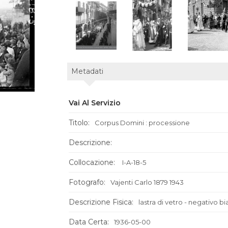
Metadati
Vai Al Servizio
Titolo:
Corpus Domini : processione
Descrizione:
Collocazione:
I-A-18-5
Fotografo:
Vajenti Carlo 1879 1943
Descrizione Fisica:
lastra di vetro - negativo 
Data Certa:
1936-05-00