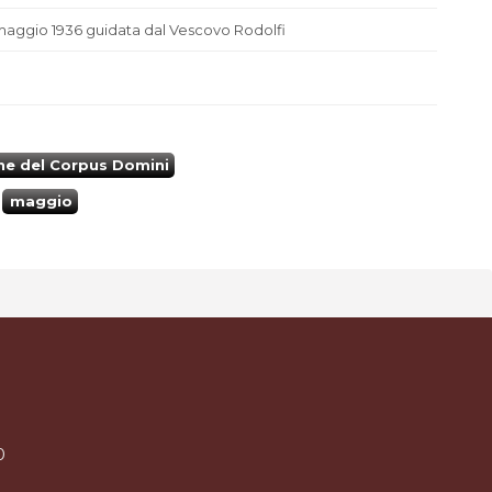
maggio 1936 guidata dal Vescovo Rodolfi
ne del Corpus Domini
maggio
0