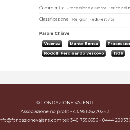
Commento:
Processione a Monte Berico nel 
Classificazione:
Religioni Fedi,Festività
Parole Chiave
Vicenza
Monte Berico
Processio
Rodolfi Ferdinando vescovo
1936
© FONDAZIONE VAJENTI
Associazione no profit - c.f. 95106270242
info@fondazionevajenti.com
tel: 348 7356656 - 0444 28933