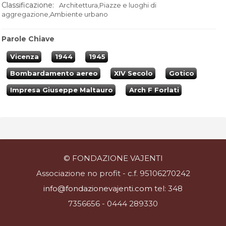
Classificazione:
Architettura,Piazze e luoghi di
aggregazione,Ambiente urbano
Parole Chiave
Vicenza
1944
1945
Bombardamento aereo
XIV Secolo
Gotico
Impresa Giuseppe Maltauro
Arch F Forlati
© FONDAZIONE VAJENTI
Associazione no profit - c.f. 95106270242
info@fondazionevajenti.com
tel: 348
7356656 - 0444 289330