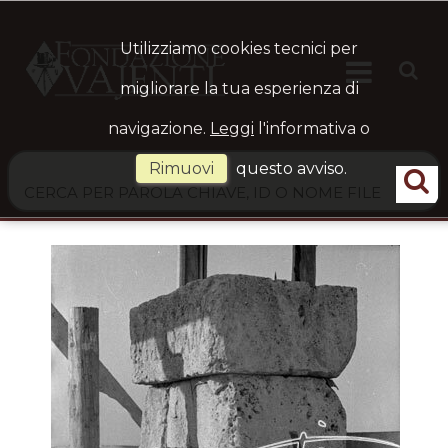
Utilizziamo cookies tecnici per

HOME
Ste
migliorare la tua esperienza di
navigazione.
Leggi
l'informativa o
ARCHIVIO
Rimuovi
questo avviso.
LOGIN