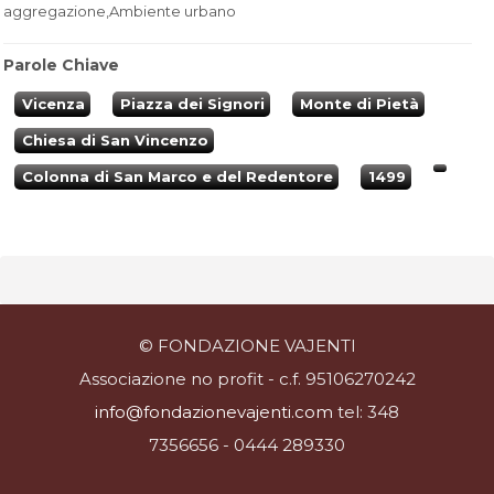
aggregazione,Ambiente urbano
Parole Chiave
Vicenza
Piazza dei Signori
Monte di Pietà
Chiesa di San Vincenzo
Colonna di San Marco e del Redentore
1499
© FONDAZIONE VAJENTI
Associazione no profit - c.f. 95106270242
info@fondazionevajenti.com
tel: 348
7356656 - 0444 289330