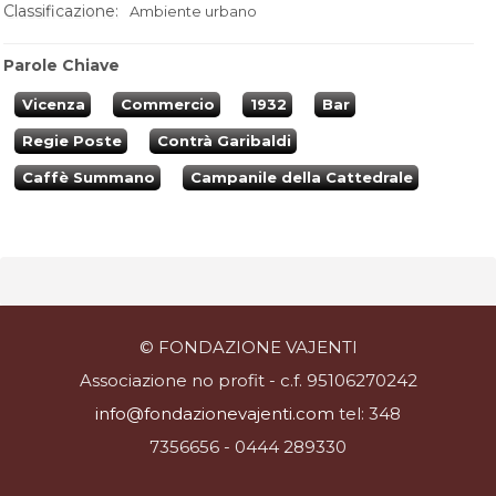
Classificazione:
Ambiente urbano
Parole Chiave
Vicenza
Commercio
1932
Bar
Regie Poste
Contrà Garibaldi
Caffè Summano
Campanile della Cattedrale
© FONDAZIONE VAJENTI
Associazione no profit - c.f. 95106270242
info@fondazionevajenti.com
tel: 348
7356656 - 0444 289330