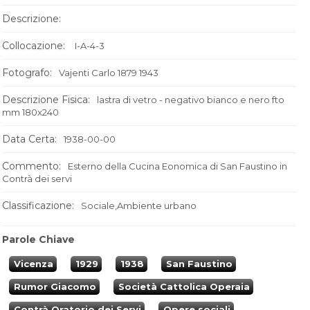
Descrizione:
Collocazione:
I-A-4-3
Fotografo:
Vajenti Carlo 1879 1943
Descrizione Fisica:
lastra di vetro - negativo bianco e nero fto
mm 180x240
Data Certa:
1938-00-00
Commento:
Esterno della Cucina Eonomica di San Faustino in
Contrà dei servi
Classificazione:
Sociale,Ambiente urbano
Parole Chiave
Vicenza
1929
1938
San Faustino
Rumor Giacomo
Società Cattolica Operaia
Contrà Oratorio dei Servi
Opere sociali